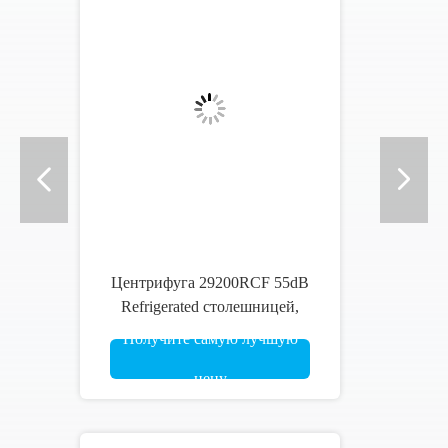
Машина центрифуги Benchtop,
мотор частоты AC, машина
центрифуги 110V 1PH
Получите самую лучшую
высокоскоростная
цену