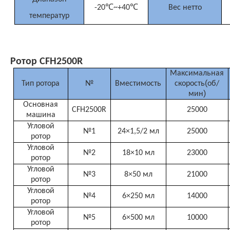
-20℃~+40℃
Вес нетто
температур
Ротор CFH2500R
Максимальная
(
Тип ротора
№
Вместимость
скорость
об/
)
мин
Основная
CFH2500R
25000
машина
Угловой
№1
24×1,5/2 мл
25000
ротор
Угловой
№2
18×10 мл
23000
ротор
Угловой
№3
8×50 мл
21000
ротор
Угловой
№4
6×250 мл
14000
ротор
Угловой
№5
6×500 мл
10000
ротор