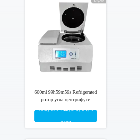
держатели трубки 18500r/Min
Refrigerated высота
столешницы 440mm
Получите самую лучшую
центрифуги Benchtop
цену