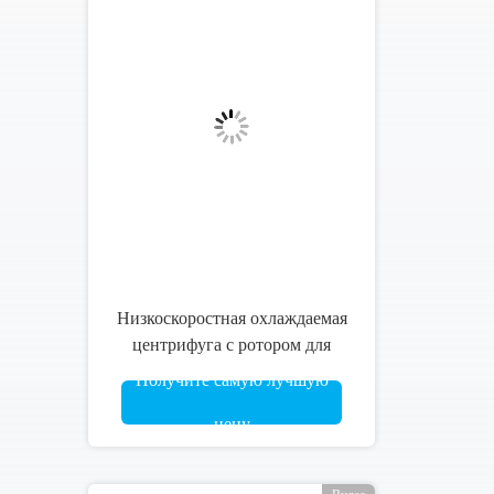
Невосприимчивость 6000rpm
радио Refrigerated центрифуга
низкоскоростное Cenlee
Получите самую лучшую
Benchtop
цену