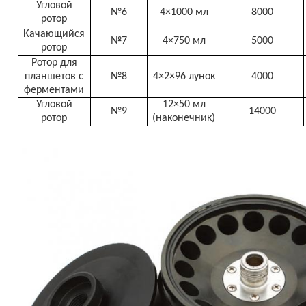
Угловой
№6
4×1000 мл
8000
ротор
Качающийся
№7
4×750 мл
5000
ротор
Ротор для
планшетов с
№8
4×2×96 лунок
4000
ферментами
Угловой
12×50 мл
№9
14000
ротор
(наконечник)