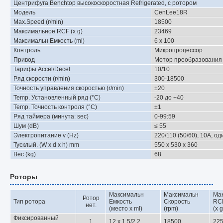
Центрифуга Benchtop высокоскоростная Refrigerated, с ротором
Модель
CenLee18R
Max.Speed (r/min)
18500
Максимальное RCF (x g)
23469
Максимальн Емкость (ml)
6 x 100
Контроль
Микропроцессор
Привод
Мотор преобразования
Тарифы Accel/Decel
10/10
Ряд скорости (r/min)
300-18500
Точность управления скоростью (r/min)
±20
Temp. Установленный ряд (°C)
-20 до +40
Temp. Точность контроля (°C)
±1
Ряд таймера (минута: sec)
0-99:59
Шум (dB)
≤ 55
Электропитание v (Hz)
220/110 (50/60), 10A, о
Тусклый. (W x d x h) mm
550 x 530 x 360
Вес (kg)
68
Роторы
Максимальн
Максимальн
Ма
Ротор
Тип ротора
Емкость
Скорость
RC
нет.
(место x ml)
(rpm)
(x g
Фиксированный
1
12 x 1.5/2.2
18500
22