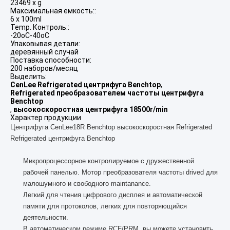
23469 x g
Максимальная емкость::
6 x 100ml
Temp. Контроль::
-20oC-40oC
Упаковывая детали:
деревянный случай
Поставка способности:
200 наборов/месяц
Выделить:
CenLee Refrigerated центрифуга Benchtop
,
Refrigerated преобразователем частоты центрифуга
Benchtop
,
высокоскоростная центрифуга 18500r/min
Характер продукции
Центрифуга CenLee18R Benchtop высокоскоростная Refrigerated
Refrigerated центрифуга Benchtop
Микропроцессорное контролируемое с дружественной
рабочей панелью. Мотор преобразователя частоты drived для
малошумного и свободного maintanance.
Легкий для чтения цифрового дисплея и автоматической
памяти для протоколов, легких для повторяющийся
деятельности.
В автоматическом режиме RCF/PRM, вы можете установить