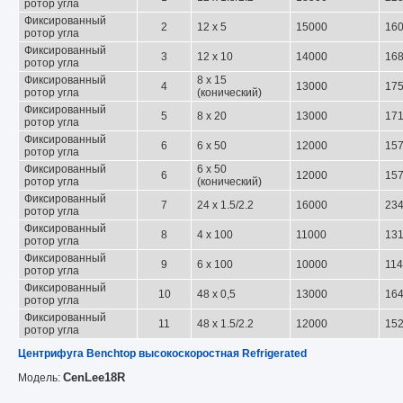
ротор угла
Фиксированный
2
12 x 5
15000
16
ротор угла
Фиксированный
3
12 x 10
14000
16
ротор угла
Фиксированный
8 x 15
4
13000
17
ротор угла
(конический)
Фиксированный
5
8 x 20
13000
17
ротор угла
Фиксированный
6
6 x 50
12000
15
ротор угла
Фиксированный
6 x 50
6
12000
15
ротор угла
(конический)
Фиксированный
7
24 x 1.5/2.2
16000
23
ротор угла
Фиксированный
8
4 x 100
11000
13
ротор угла
Фиксированный
9
6 x 100
10000
11
ротор угла
Фиксированный
10
48 x 0,5
13000
16
ротор угла
Фиксированный
11
48 x 1.5/2.2
12000
15
ротор угла
Центрифуга Benchtop высокоскоростная Refrigerated
CenLee18R
Модель: