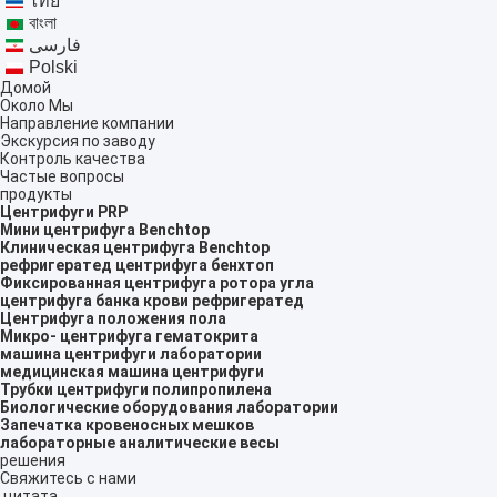
ไทย
বাংলা
فارسی
Polski
Домой
Около Мы
Направление компании
Экскурсия по заводу
Контроль качества
Частые вопросы
продукты
Центрифуги PRP
Мини центрифуга Benchtop
Клиническая центрифуга Benchtop
рефригератед центрифуга бенхтоп
Фиксированная центрифуга ротора угла
центрифуга банка крови рефригератед
Центрифуга положения пола
Микро- центрифуга гематокрита
машина центрифуги лаборатории
медицинская машина центрифуги
Трубки центрифуги полипропилена
Биологические оборудования лаборатории
Запечатка кровеносных мешков
лабораторные аналитические весы
решения
Свяжитесь с нами
цитата