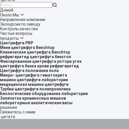

Домой
Около Мы
Направление компании
Экскурсия по заводу
Контроль качества
Частые вопросы
продукты
Центрифуги PRP
Мини центрифуга Benchtop
Клиническая центрифуга Benchtop
рефригератед центрифуга бенхтоп
Фиксированная центрифуга ротора угла
центрифуга банка крови рефригератед
Центрифуга положения пола
Микро- центрифуга гематокрита
машина центрифуги лаборатории
медицинская машина центрифуги
Трубки центрифуги полипропилена
Биологические оборудования лаборатории
Запечатка кровеносных мешков
лабораторные аналитические весы
решения
Свяжитесь с нами
цитата