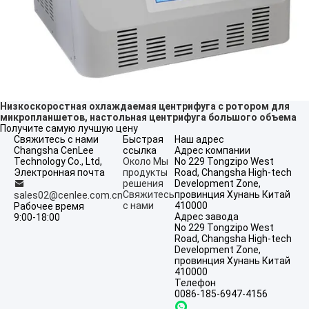
Низкоскоростная охлаждаемая центрифуга с ротором для
микропланшетов, настольная центрифуга большого объема
Получите самую лучшую цену
Свяжитесь с нами
Быстрая
Наш адрес
Changsha CenLee
ссылка
Адрес компании
Technology Co., Ltd,
Около Мы
No 229 Tongzipo West
Электронная почта
продукты
Road, Changsha High-tech
решения
Development Zone,
Свяжитесь
провинция Хунань Китай
sales02@cenlee.com.cn
с нами
410000
Рабочее время
Адрес завода
9:00-18:00
No 229 Tongzipo West
Road, Changsha High-tech
Development Zone,
провинция Хунань Китай
410000
Телефон
0086-185-6947-4156