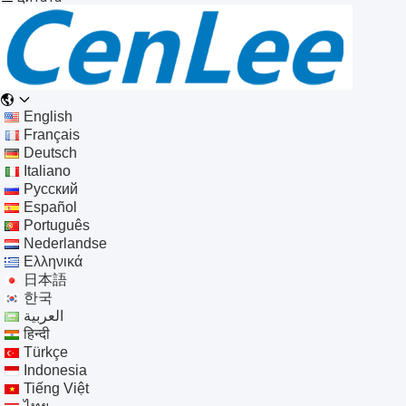
English
Français
Deutsch
Italiano
Русский
Español
Português
Nederlandse
Ελληνικά
日本語
한국
العربية
हिन्दी
Türkçe
Indonesia
Tiếng Việt