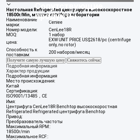
Сопутствующие
Настольная Refrigerated центрифуга высокоскоростное
продукты
18500r/Min, машина entrifuge лаборатории
Наименование
Cenlee
марки:
Номер модели:
CenLee18R
MOQ:
1 набор
EXW UNIT PRICE US$2618/pc (centrifuge
цена:
only, no rotor)
Способность к
200 наборов/месяц
поставкам:
Получите самую лучшую цену
Свяжитесь сейчас
Подробная информация
Характер продукции
Подробная информация
Место происхождения:
Китай
Сертификация:
ISO9001/13485，CE
Имя:
Центрифуга CenLee18R Benchtop высокоскоростная
Refrigerated Refrigerated центрифуга Benchtop
Привод:
Преобразователь частоты
Максимальный RPM::
18500r/min
Максимальное RCF::