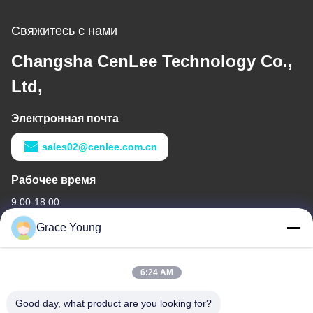
Свяжитесь с нами
Changsha CenLee Technology Co.,
Ltd,
Электронная почта
sales02@cenlee.com.cn
Рабочее время
9:00-18:00
Grace Young
Наш адрес
Адрес компании
6:24 AM
No 229 Tongzipo West Road, Changsha High-tech Development
Zone, провинция Хунань Китай 410000
Good day, what product are you looking for?