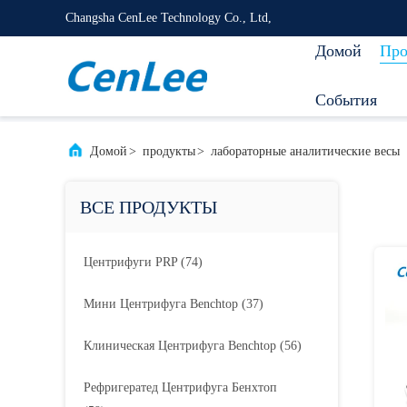
Changsha CenLee Technology Co., Ltd,
Домой
Про
События
Домой
>
продукты
>
лабораторные аналитические весы
ВСЕ ПРОДУКТЫ
Центрифуги PRP
(74)
Мини Центрифуга Benchtop
(37)
Клиническая Центрифуга Benchtop
(56)
Рефригератед Центрифуга Бенхтоп