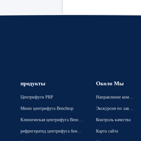
продукты
Около Мы
Центрифуги PRP
Направление компа
нии
Мини центрифуга Benchtop
Экскурсия по завод
у
Клиническая центрифуга Bencht
Контроль качества
op
рефригератед центрифуга бенхт
Карта сайта
оп