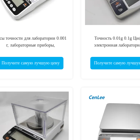
сы точности для лаборатории 0.001
Точность 0.01g 0.1g Ци
г, лабораторные приборы,
электронная лабораторн
аналитические весы с защитным
чувствительная аналитиче
кожухом
для ювелирного зол
Получите самую лучшую цену
Получите самую лучшу