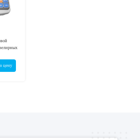
овой
ювелирных
ования
ю цену