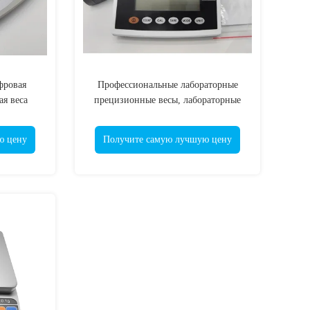
фровая
Профессиональные лабораторные
ая веса
прецизионные весы, лабораторные
ская веса
цифровые электронные
ота
аналитические весы
ю цену
Получите самую лучшую цену