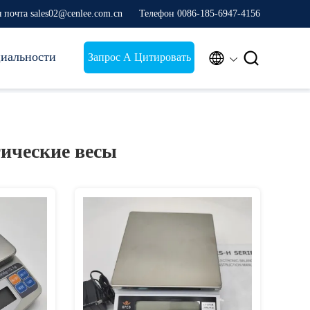
 почта sales02@cenlee.com.cn
Телефон 0086-185-6947-4156
иальности


Запрос А Цитировать
ические весы