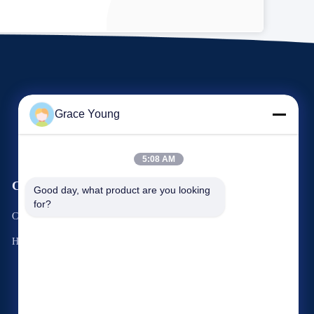
Grace Young
5:08 AM
События
Good day, what product are you looking 
Запрос А Цитировать
for?
Случаи
Телефон 0086-185-6947-4156
Новости


