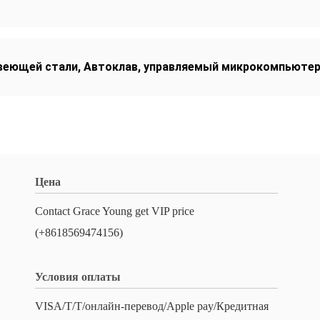
веющей стали
,
Автоклав
,
управляемый микрокомпьюте
Цена
Contact Grace Young get VIP price
(+8618569474156)
Условия оплаты
VISA/T/T/онлайн-перевод/Apple pay/Кредитная