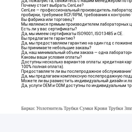
Да, пожалуйста, свяжитесь с нашим менеджером по пр
Почему стоит выбрать CenLee?
CenLee — профессиональный производитель лабораторн
пробирки, требуемое RCF/RPM, требования к контролю 
Вы фабрика или торговец?
Мы являемся прямым производителем лабораторных це
Есть ли у вас сертификаты?
Да, мы имеем сертификаты ISO9001, ISO13485 и CE.
Вы предлагаете гарантию?
Да, мы предоставляем гарантию на один год с пожизн
Вы принимаете небольшие заказы?
Да, наш минимальный объем заказа — одна лабораторн
Каковы ваши условия оплаты?
Доступны несколько вариантов оплаты: кредитная карта,
100% полная оплата).
Предоставляете ли вы послепродажное обслуживание
Да, мы предлагаем комплексную послепродажную подд
Можете ли вы разместить индивидуальный дизайн и л
Да, услуги OEM и ODM доступны по индивидуальным т
Бирки:
Уплотнитель Трубки Сумки Крови Трубки 3m