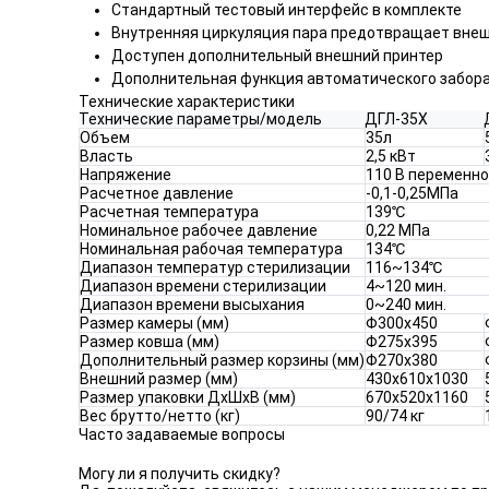
Стандартный тестовый интерфейс в комплекте
Внутренняя циркуляция пара предотвращает внешн
Доступен дополнительный внешний принтер
Дополнительная функция автоматического забор
Технические характеристики
Технические параметры/модель
ДГЛ-35Х
Объем
35л
Власть
2,5 кВт
Напряжение
110 В переменног
Расчетное давление
-0,1-0,25МПа
Расчетная температура
139℃
Номинальное рабочее давление
0,22 МПа
Номинальная рабочая температура
134℃
Диапазон температур стерилизации
116~134℃
Диапазон времени стерилизации
4~120 мин.
Диапазон времени высыхания
0~240 мин.
Размер камеры (мм)
Φ300x450
Размер ковша (мм)
Φ275x395
Дополнительный размер корзины (мм)
Φ270x380
Внешний размер (мм)
430x610x1030
Размер упаковки ДхШхВ (мм)
670x520x1160
Вес брутто/нетто (кг)
90/74 кг
Часто задаваемые вопросы
Могу ли я получить скидку?