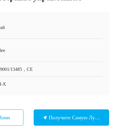
ай
lee
O9001/13485，CE
Л-Х
Нами
Получите Самую Лучшую Цену