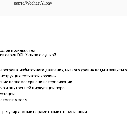
карта/Wechat/Alipay
ходов и жидкостей
л серии DGL X-типа с сушкой
регрева, избыточного давления, низкого уровня воды и защиты от
струкция сетчатой ​​корзины.
ние после завершения стерилизации.
ха и внутренней циркуляции пара.
уатации
стали во всем
с регулируемыми параметрами стерилизации.