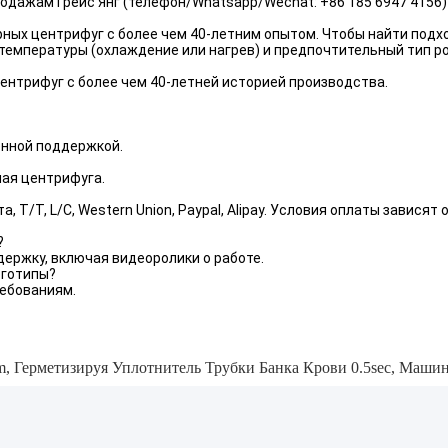
одажам Грейс Янг (телефон/Whatsapp/Wechat: +86 185 6947 4156)
ых центрифуг с более чем 40-летним опытом. Чтобы найти подх
температуры (охлаждение или нагрев) и предпочтительный тип ро
нтрифуг с более чем 40-летней историей производства.
енной поддержкой.
ая центрифуга.
 T/T, L/C, Western Union, Paypal, Alipay. Условия оплаты завися
?
ержку, включая видеоролики о работе.
оготипы?
ребованиям.
m
,
Герметизируя Уплотнитель Трубки Банка Крови 0.5sec
,
Машина