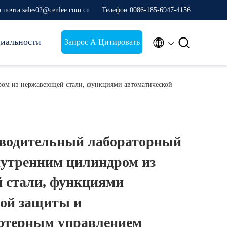
 почта sales02@cenlee.com.cn
Телефон 0086-185-6947-4156
иальности


Запрос А Цитировать
ром из нержавеющей стали, функциями автоматической
водительный лабораторный
нутренним цилиндром из
 стали, функциями
кой защиты и
терным управлением