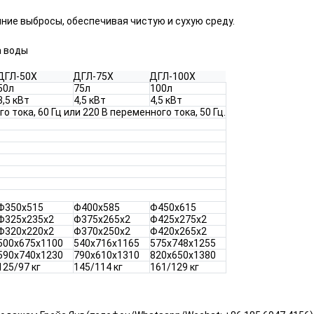
ие выбросы, обеспечивая чистую и сухую среду.
а воды
ДГЛ-50Х
ДГЛ-75Х
ДГЛ-100Х
50л
75л
100л
3,5 кВт
4,5 кВт
4,5 кВт
о тока, 60 Гц или 220 В переменного тока, 50 Гц.
Φ350x515
Φ400x585
Φ450x615
Φ325x235x2
Φ375x265x2
Φ425x275x2
Φ320x220x2
Φ370x250x2
Φ420x265x2
500x675x1100
540x716x1165
575x748x1255
590x740x1230
790x610x1310
820x650x1380
125/97 кг
145/114 кг
161/129 кг