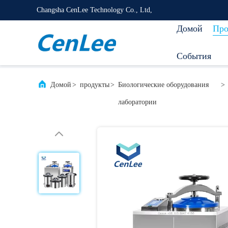
Changsha CenLee Technology Co., Ltd,
Домой
Про
События
Домой
>
продукты
>
Биологические оборудования
>
лаборатории