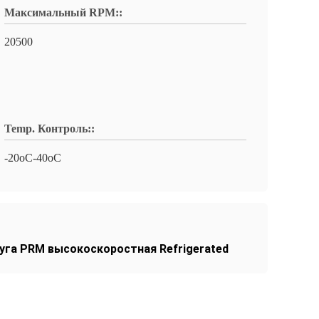
Максимальный RPM::
20500
Temp. Контроль::
-20oC-40oC
га PRM высокоскоростная Refrigerated