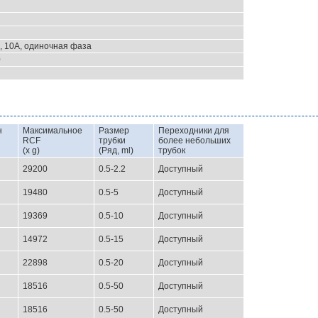
), 10A, одиночная фаза
0
н
Максимальное
Размер
Переходники для
RCF
трубки
более небольших
(x g)
(Ряд, ml)
трубок
29200
0.5-2.2
Доступный
19480
0.5-5
Доступный
19369
0.5-10
Доступный
14972
0.5-15
Доступный
22898
0.5-20
Доступный
18516
0.5-50
Доступный
18516
0.5-50
Доступный