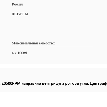
Режим:
RCF/PRM
Максимальная емкость::
4 x 100ml
,
20500RPM исправило центрифуга ротора угла
,
Центрифу