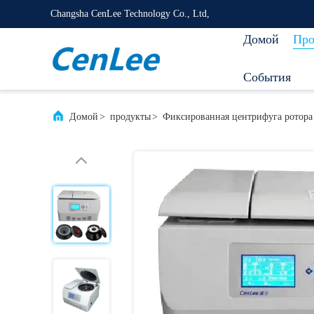
Changsha CenLee Technology Co., Ltd,
Домой
Про
События
Домой
>
продукты
>
Фиксированная центрифуга ротора 