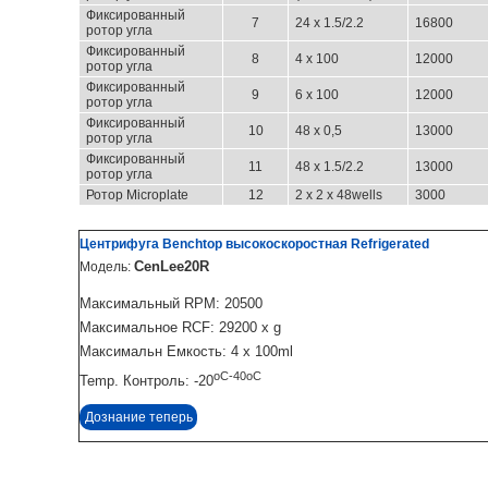
Фиксированный
7
24 x 1.5/2.2
16800
ротор угла
Фиксированный
8
4 x 100
12000
ротор угла
Фиксированный
9
6 x 100
12000
ротор угла
Фиксированный
10
48 x 0,5
13000
ротор угла
Фиксированный
11
48 x
1.5/2.2
13000
ротор угла
Ротор Microplate
12
2 x 2 x 48wells
3000
Центрифуга Benchtop высокоскоростная Refrigerated
CenLee20R
Модель:
Максимальный RPM: 20500
Максимальное RCF: 29200 x g
Максимальн Емкость: 4 x 100ml
oC-40oC
Temp. Контроль: -20
Дознание теперь