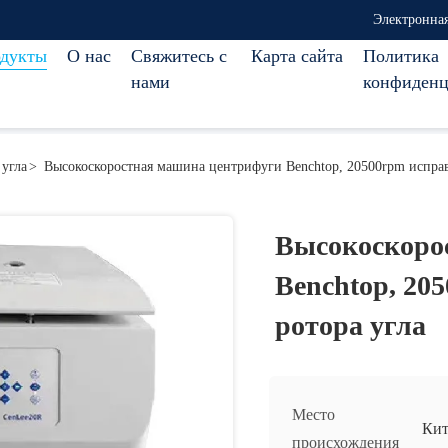
Электронная
дукты
О нас
Свяжитесь с
Карта сайта
Политика
нами
конфиденц
угла
>
Высокоскоростная машина центрифуги Benchtop, 20500rpm исправ
Высокоскоро
Benchtop, 20
ротора угла
Место
Кит
происхождения