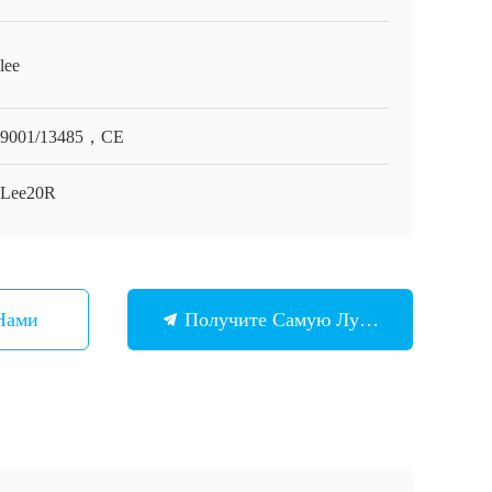
lee
O9001/13485，CE
Lee20R
Нами
Получите Самую Лучшую Цену