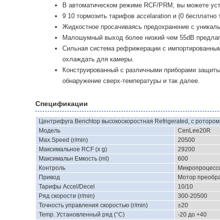
В автоматическом режиме RCF/PRM, вы можете уста
9 10 тормозить тарифов accelaration и (0 бесплатн
Жидкостное просачиваясь предохранение с уникаль
Малошумный выход более низкий чем 55dB предлаг
Сильная система рефрижерации с импортированным
охлаждать для камеры.
Конструированный с различными приборами защиты 
обнаружение сверх-температуры и так далее.
Спецификации
Центрифуга Benchtop высокоскоростная Refrigerated, с ротором
Модель
CenLee20R
Max.Speed (r/min)
20500
Максимальное RCF (x g)
29200
Максимальн Емкость (ml)
600
Контроль
Микропроцесс
Привод
Мотор преобр
Тарифы Accel/Decel
10/10
Ряд скорости (r/min)
300-20500
Точность управления скоростью (r/min)
±20
Temp. Установленный ряд (°C)
-20 до +40