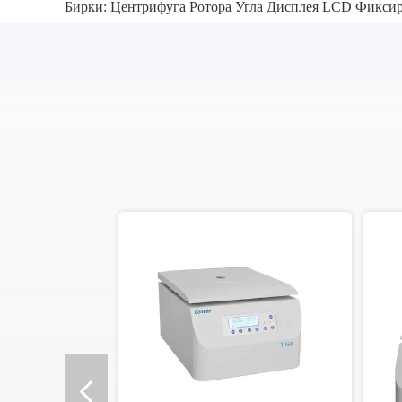
Бирки:
Центрифуга Ротора Угла Дисплея LCD Фикси
о