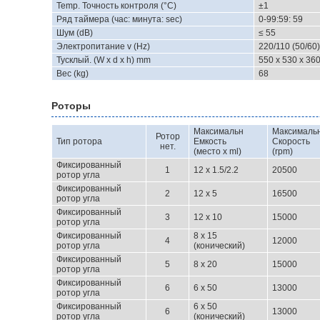
Temp. Точность контроля (°C)
±1
Ряд таймера (час: минута: sec)
0-99:59: 59
Шум (dB)
≤ 55
Электропитание v (Hz)
220/110 (50/60
Тусклый. (W x d x h) mm
550 x 530 x 36
Вес (kg)
68
Роторы
Максимальн
Максималь
Ротор
Тип ротора
Емкость
Скорость
нет.
(место x ml)
(rpm)
Фиксированный
1
12 x 1.5/2.2
20500
ротор угла
Фиксированный
2
12 x 5
16500
ротор угла
Фиксированный
3
12 x 10
15000
ротор угла
Фиксированный
8 x 15
4
12000
ротор угла
(конический)
Фиксированный
5
8 x 20
15000
ротор угла
Фиксированный
6
6 x 50
13000
ротор угла
Фиксированный
6 x 50
6
13000
ротор угла
(конический)