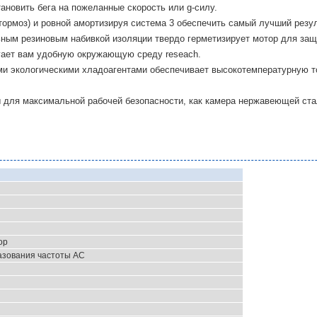
новить бега на пожеланные скорость или g-силу.
о тормоз) и ровной амортизируя система 3 обеспечить самый лучший резу
ным резиновым набивкой изоляции твердо герметизирует мотор для защ
ает вам удобную окружающую среду reseach.
и экологическими хладоагентами обеспечивает высокотемпературную то
для максимальной рабочей безопасности, как камера нержавеющей стал
ор
азования частоты AC