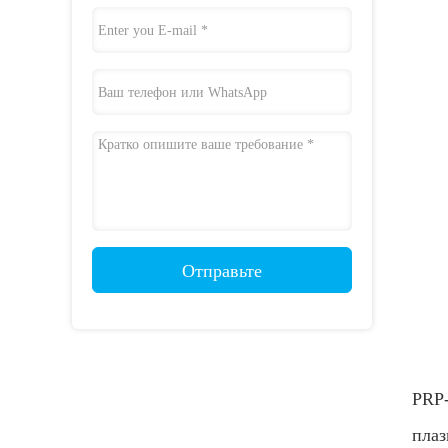
Отправьте
PRP-
плаз