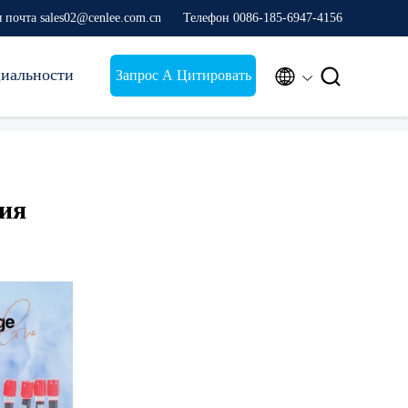
 почта sales02@cenlee.com.cn
Телефон 0086-185-6947-4156
иальности


Запрос А Цитировать
ия