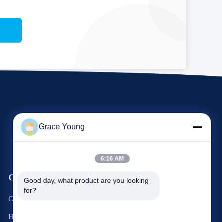
Grace Young
6:16 AM
События
Good day, what product are you looking 
Запрос А Цитировать
for?
Случаи
Телефон 0086-185-6947-4156
Новости