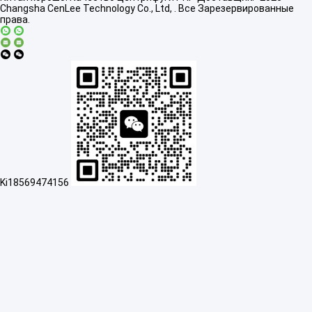
Changsha CenLee Technology Co., Ltd, . Все Зарезервированные
права.
Ki18569474156