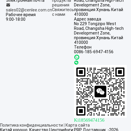
Электронная почта
продукты
Road, Changsha High-tech
решения
Development Zone,
Свяжитесь
провинция Хунань Китай
sales02@cenlee.com.cn
с нами
410000
Рабочее время
Адрес завода
9:00-18:00
No 229 Tongzipo West
Road, Changsha High-tech
Development Zone,
провинция Хунань Китай
410000
Телефон
0086-185-6947-4156
Ki18569474156
Политика конфиденциальности
|
Карта сайта
Китай хорошо. Качество Центрифуги PRP Доставщик. -2026