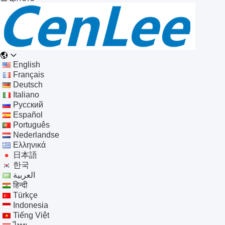
English
Français
Deutsch
Italiano
Русский
Español
Português
Nederlandse
Ελληνικά
日本語
한국
العربية
हिन्दी
Türkçe
Indonesia
Tiếng Việt