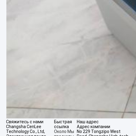
Свяжитесь с нами
Быстрая
Наш адрес
Changsha CenLee
ссылка
Адрес компании
Technology Co., Ltd,
Около Мы
No 229 Tongzipo West