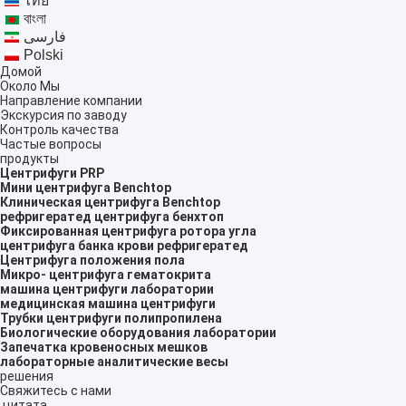
ไทย
বাংলা
فارسی
Polski
Домой
Около Мы
Направление компании
Экскурсия по заводу
Контроль качества
Частые вопросы
продукты
Центрифуги PRP
Мини центрифуга Benchtop
Клиническая центрифуга Benchtop
рефригератед центрифуга бенхтоп
Фиксированная центрифуга ротора угла
центрифуга банка крови рефригератед
Центрифуга положения пола
Микро- центрифуга гематокрита
машина центрифуги лаборатории
медицинская машина центрифуги
Трубки центрифуги полипропилена
Биологические оборудования лаборатории
Запечатка кровеносных мешков
лабораторные аналитические весы
решения
Свяжитесь с нами
цитата