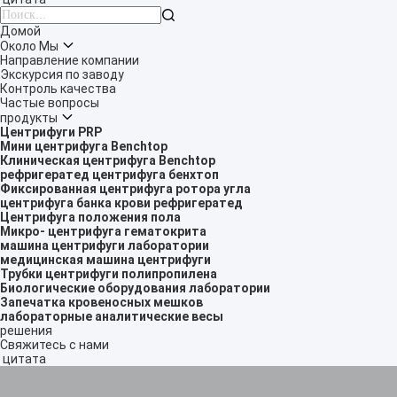

Домой
Около Мы
Направление компании
Экскурсия по заводу
Контроль качества
Частые вопросы
продукты
Центрифуги PRP
Мини центрифуга Benchtop
Клиническая центрифуга Benchtop
рефригератед центрифуга бенхтоп
Фиксированная центрифуга ротора угла
центрифуга банка крови рефригератед
Центрифуга положения пола
Микро- центрифуга гематокрита
машина центрифуги лаборатории
медицинская машина центрифуги
Трубки центрифуги полипропилена
Биологические оборудования лаборатории
Запечатка кровеносных мешков
лабораторные аналитические весы
решения
Свяжитесь с нами
цитата